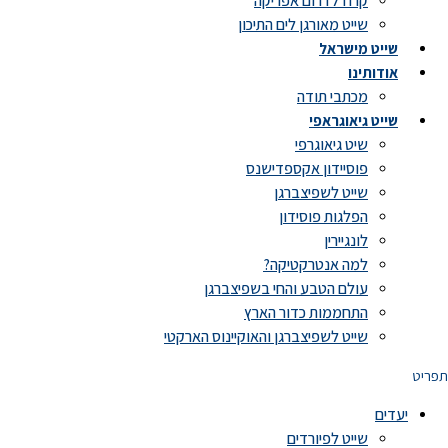
קרוז לדרום אפריקה
שייט מאורגן לים התיכון
שייט מישראל
אודותינו
מכתבי תודה
שייט גיאוגראפי
שיט גיאוגרפי
פוסיידון אקספדישנס
שייט לשפיצברגן
הפלגות פוסידון
לונגיירין
למה אנטרקטיקה?
עולם הטבע והחי בשפיצברגן
התחממות כדור הארץ
שייט לשפיצברגן והאוקיינוס הארקטי
תפריט
יעדים
שייט לפיורדים