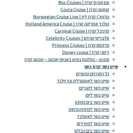
אם אס סי קרוז | Msc Cruises
קוסטה קרוז | Costa Cruise
נורוויג’ן קרוז ליין | Norwegian Cruise Line
הולנד אמריקה קרוז | Holland America Cruise
קרניבל קרוז | Carnival Cruise
סלבריטי קרוזס | Celebrity Cruises
פרינסס קרוז | Princess Cruises
דיסני קרוז | Disney cruise
פוננט – הפלגות נופש באניות יאכטה – יאכטה קרוז
שייט כשר קרוז כשר
כל הקרוזים הכשרים
שייט כשר לאוסטרליה וניו זילנד
שייט כשר לקנריים
שייט כשר ליפן
שייט כשר בים התיכון
שייט כשר למזרח הרחוק
שייט כשר לאיסלנד
שייט כשר לפיורדים
שייט כשר בים הבלטי