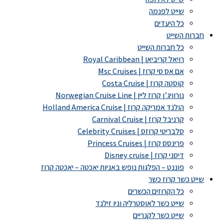
שייט לפנמה
כל היעדים
חברות השייט
כל חברות השייט
רויאל קריביאן | Royal Caribbean
אם אס סי קרוז | Msc Cruises
קוסטה קרוז | Costa Cruise
נורוויג’ן קרוז ליין | Norwegian Cruise Line
הולנד אמריקה קרוז | Holland America Cruise
קרניבל קרוז | Carnival Cruise
סלבריטי קרוזס | Celebrity Cruises
פרינסס קרוז | Princess Cruises
דיסני קרוז | Disney cruise
פוננט – הפלגות נופש באניות יאכטה – יאכטה קרוז
שייט כשר קרוז כשר
כל הקרוזים הכשרים
שייט כשר לאוסטרליה וניו זילנד
שייט כשר לקנריים