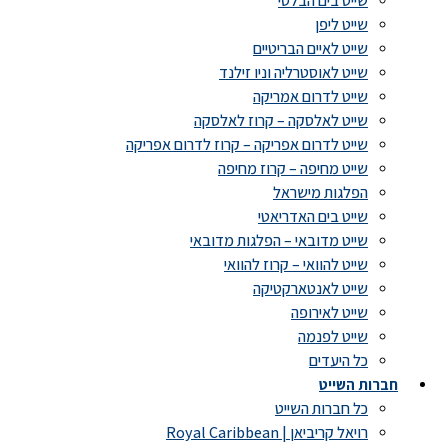
שייט בים הבלטי
שייט ליפן
שייט לאיים הבריטיים
שייט לאוסטרליה וניו זילנד
שייט לדרום אמריקה
שייט לאלסקה – קרוז לאלסקה
שייט לדרום אפריקה – קרוז לדרום אפריקה
שייט מחיפה – קרוז מחיפה
הפלגות מישראל
שייט בים האדריאטי
שייט מדובאי – הפלגות מדובאי
שייט להוואי – קרוז להוואי
שייט לאנטארקטיקה
שייט לאירופה
שייט לפנמה
כל היעדים
חברות השייט
כל חברות השייט
רויאל קריביאן | Royal Caribbean