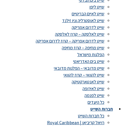
שייט בים הבלטי
שייט ליפן
שייט לאיים הבריטיים
שייט לאוסטרליה וניו זילנד
שייט לדרום אמריקה
שייט לאלסקה – קרוז לאלסקה
שייט לדרום אפריקה – קרוז לדרום אפריקה
שייט מחיפה – קרוז מחיפה
הפלגות מישראל
שייט בים האדריאטי
שייט מדובאי – הפלגות מדובאי
שייט להוואי – קרוז להוואי
שייט לאנטארקטיקה
שייט לאירופה
שייט לפנמה
כל היעדים
חברות השייט
כל חברות השייט
רויאל קריביאן | Royal Caribbean