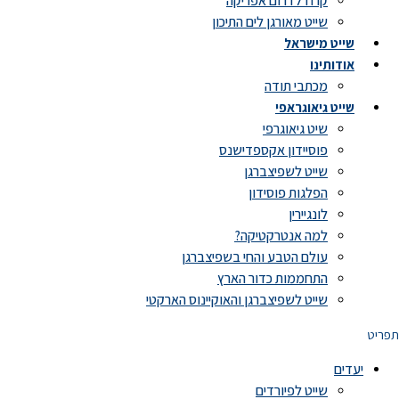
קרוז לדרום אפריקה
שייט מאורגן לים התיכון
שייט מישראל
אודותינו
מכתבי תודה
שייט גיאוגראפי
שיט גיאוגרפי
פוסיידון אקספדישנס
שייט לשפיצברגן
הפלגות פוסידון
לונגיירין
למה אנטרקטיקה?
עולם הטבע והחי בשפיצברגן
התחממות כדור הארץ
שייט לשפיצברגן והאוקיינוס הארקטי
תפריט
יעדים
שייט לפיורדים