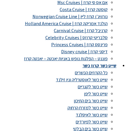
אם אס סי קרוז | Msc Cruises
קוסטה קרוז | Costa Cruise
נורוויג’ן קרוז ליין | Norwegian Cruise Line
הולנד אמריקה קרוז | Holland America Cruise
קרניבל קרוז | Carnival Cruise
סלבריטי קרוזס | Celebrity Cruises
פרינסס קרוז | Princess Cruises
דיסני קרוז | Disney cruise
פוננט – הפלגות נופש באניות יאכטה – יאכטה קרוז
שייט כשר קרוז כשר
כל הקרוזים הכשרים
שייט כשר לאוסטרליה וניו זילנד
שייט כשר לקנריים
שייט כשר ליפן
שייט כשר בים התיכון
שייט כשר למזרח הרחוק
שייט כשר לאיסלנד
שייט כשר לפיורדים
שייט כשר בים הבלטי