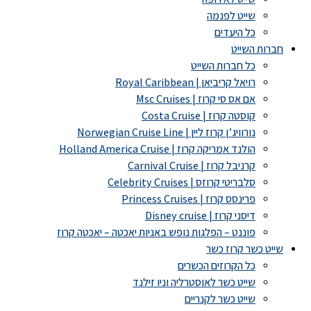
שייט לפנמה
כל היעדים
חברות השייט
כל חברות השייט
רויאל קריביאן | Royal Caribbean
אם אס סי קרוז | Msc Cruises
קוסטה קרוז | Costa Cruise
נורוויג’ן קרוז ליין | Norwegian Cruise Line
הולנד אמריקה קרוז | Holland America Cruise
קרניבל קרוז | Carnival Cruise
סלבריטי קרוזס | Celebrity Cruises
פרינסס קרוז | Princess Cruises
דיסני קרוז | Disney cruise
פוננט – הפלגות נופש באניות יאכטה – יאכטה קרוז
שייט כשר קרוז כשר
כל הקרוזים הכשרים
שייט כשר לאוסטרליה וניו זילנד
שייט כשר לקנריים