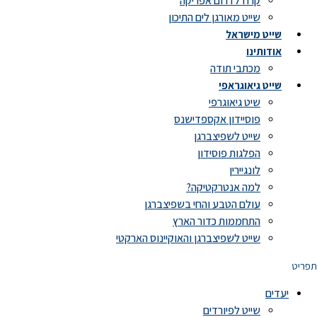
קרוז לדרום אפריקה
שייט מאורגן לים התיכון
שייט מישראל
אודותינו
מכתבי תודה
שייט גיאוגראפי
שיט גיאוגרפי
פוסיידון אקספדישנס
שייט לשפיצברגן
הפלגות פוסידון
לונגיירין
למה אנטרקטיקה?
עולם הטבע והחי בשפיצברגן
התחממות כדור הארץ
שייט לשפיצברגן והאוקיינוס הארקטי
תפריט
יעדים
שייט לפיורדים