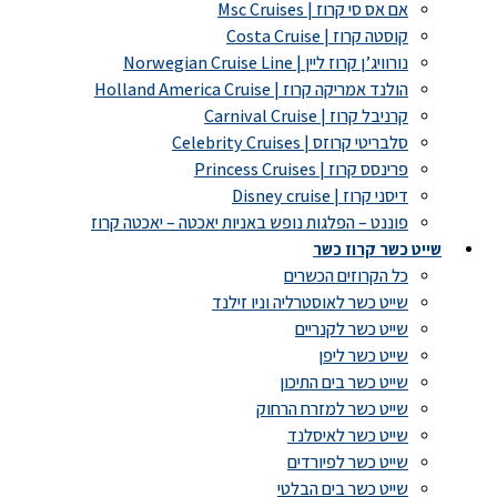
אם אס סי קרוז | Msc Cruises
קוסטה קרוז | Costa Cruise
נורוויג’ן קרוז ליין | Norwegian Cruise Line
הולנד אמריקה קרוז | Holland America Cruise
קרניבל קרוז | Carnival Cruise
סלבריטי קרוזס | Celebrity Cruises
פרינסס קרוז | Princess Cruises
דיסני קרוז | Disney cruise
פוננט – הפלגות נופש באניות יאכטה – יאכטה קרוז
שייט כשר קרוז כשר
כל הקרוזים הכשרים
שייט כשר לאוסטרליה וניו זילנד
שייט כשר לקנריים
שייט כשר ליפן
שייט כשר בים התיכון
שייט כשר למזרח הרחוק
שייט כשר לאיסלנד
שייט כשר לפיורדים
שייט כשר בים הבלטי