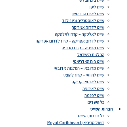
שייט בים הבלטי
שייט ליפן
שייט לאיים הבריטיים
שייט לאוסטרליה וניו זילנד
שייט לדרום אמריקה
שייט לאלסקה – קרוז לאלסקה
שייט לדרום אפריקה – קרוז לדרום אפריקה
שייט מחיפה – קרוז מחיפה
הפלגות מישראל
שייט בים האדריאטי
שייט מדובאי – הפלגות מדובאי
שייט להוואי – קרוז להוואי
שייט לאנטארקטיקה
שייט לאירופה
שייט לפנמה
כל היעדים
חברות השייט
כל חברות השייט
רויאל קריביאן | Royal Caribbean