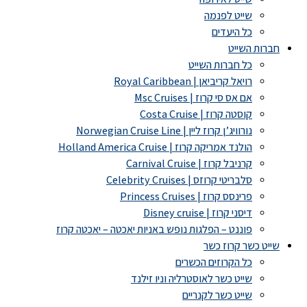
שייט לפנמה
כל היעדים
חברות השייט
כל חברות השייט
רויאל קריביאן | Royal Caribbean
אם אס סי קרוז | Msc Cruises
קוסטה קרוז | Costa Cruise
נורוויג’ן קרוז ליין | Norwegian Cruise Line
הולנד אמריקה קרוז | Holland America Cruise
קרניבל קרוז | Carnival Cruise
סלבריטי קרוזס | Celebrity Cruises
פרינסס קרוז | Princess Cruises
דיסני קרוז | Disney cruise
פוננט – הפלגות נופש באניות יאכטה – יאכטה קרוז
שייט כשר קרוז כשר
כל הקרוזים הכשרים
שייט כשר לאוסטרליה וניו זילנד
שייט כשר לקנריים