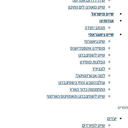
קרוז לדרום אפריקה
שייט מאורגן לים התיכון
שייט מישראל
אודותינו
מכתבי תודה
שייט גיאוגראפי
שיט גיאוגרפי
פוסיידון אקספדישנס
שייט לשפיצברגן
הפלגות פוסידון
לונגיירין
למה אנטרקטיקה?
עולם הטבע והחי בשפיצברגן
התחממות כדור הארץ
שייט לשפיצברגן והאוקיינוס הארקטי
תפריט
יעדים
שייט לפיורדים