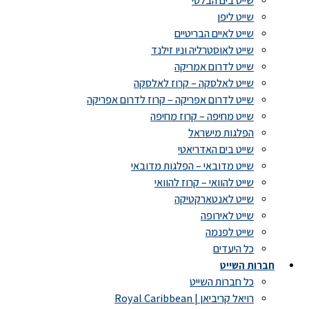
שייט בים הבלטי
שייט ליפן
שייט לאיים הבריטיים
שייט לאוסטרליה וניו זילנד
שייט לדרום אמריקה
שייט לאלסקה – קרוז לאלסקה
שייט לדרום אפריקה – קרוז לדרום אפריקה
שייט מחיפה – קרוז מחיפה
הפלגות מישראל
שייט בים האדריאטי
שייט מדובאי – הפלגות מדובאי
שייט להוואי – קרוז להוואי
שייט לאנטארקטיקה
שייט לאירופה
שייט לפנמה
כל היעדים
חברות השייט
כל חברות השייט
רויאל קריביאן | Royal Caribbean