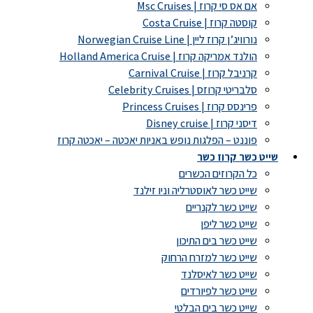
אם אס סי קרוז | Msc Cruises
קוסטה קרוז | Costa Cruise
נורוויג’ן קרוז ליין | Norwegian Cruise Line
הולנד אמריקה קרוז | Holland America Cruise
קרניבל קרוז | Carnival Cruise
סלבריטי קרוזס | Celebrity Cruises
פרינסס קרוז | Princess Cruises
דיסני קרוז | Disney cruise
פוננט – הפלגות נופש באניות יאכטה – יאכטה קרוז
שייט כשר קרוז כשר
כל הקרוזים הכשרים
שייט כשר לאוסטרליה וניו זילנד
שייט כשר לקנריים
שייט כשר ליפן
שייט כשר בים התיכון
שייט כשר למזרח הרחוק
שייט כשר לאיסלנד
שייט כשר לפיורדים
שייט כשר בים הבלטי