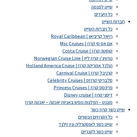
שייט לפנמה
כל היעדים
חברות השייט
כל חברות השייט
רויאל קריביאן | Royal Caribbean
אם אס סי קרוז | Msc Cruises
קוסטה קרוז | Costa Cruise
נורוויג’ן קרוז ליין | Norwegian Cruise Line
הולנד אמריקה קרוז | Holland America Cruise
קרניבל קרוז | Carnival Cruise
סלבריטי קרוזס | Celebrity Cruises
פרינסס קרוז | Princess Cruises
דיסני קרוז | Disney cruise
פוננט – הפלגות נופש באניות יאכטה – יאכטה קרוז
שייט כשר קרוז כשר
כל הקרוזים הכשרים
שייט כשר לאוסטרליה וניו זילנד
שייט כשר לקנריים