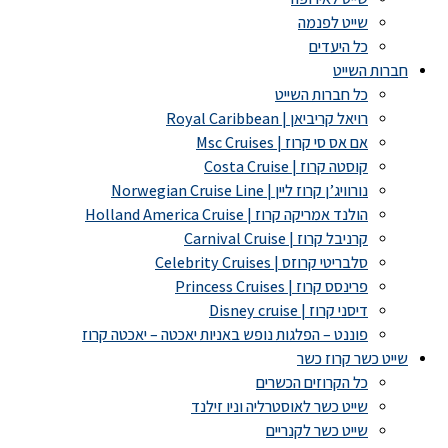
שייט לפנמה
כל היעדים
חברות השייט
כל חברות השייט
רויאל קריביאן | Royal Caribbean
אם אס סי קרוז | Msc Cruises
קוסטה קרוז | Costa Cruise
נורוויג’ן קרוז ליין | Norwegian Cruise Line
הולנד אמריקה קרוז | Holland America Cruise
קרניבל קרוז | Carnival Cruise
סלבריטי קרוזס | Celebrity Cruises
פרינסס קרוז | Princess Cruises
דיסני קרוז | Disney cruise
פוננט – הפלגות נופש באניות יאכטה – יאכטה קרוז
שייט כשר קרוז כשר
כל הקרוזים הכשרים
שייט כשר לאוסטרליה וניו זילנד
שייט כשר לקנריים