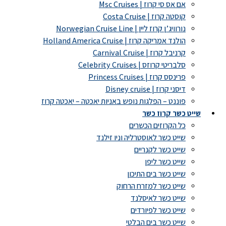
אם אס סי קרוז | Msc Cruises
קוסטה קרוז | Costa Cruise
נורוויג’ן קרוז ליין | Norwegian Cruise Line
הולנד אמריקה קרוז | Holland America Cruise
קרניבל קרוז | Carnival Cruise
סלבריטי קרוזס | Celebrity Cruises
פרינסס קרוז | Princess Cruises
דיסני קרוז | Disney cruise
פוננט – הפלגות נופש באניות יאכטה – יאכטה קרוז
שייט כשר קרוז כשר
כל הקרוזים הכשרים
שייט כשר לאוסטרליה וניו זילנד
שייט כשר לקנריים
שייט כשר ליפן
שייט כשר בים התיכון
שייט כשר למזרח הרחוק
שייט כשר לאיסלנד
שייט כשר לפיורדים
שייט כשר בים הבלטי