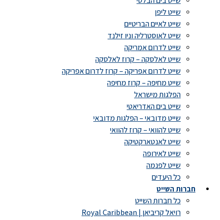
שייט בים הבלטי
שייט ליפן
שייט לאיים הבריטיים
שייט לאוסטרליה וניו זילנד
שייט לדרום אמריקה
שייט לאלסקה – קרוז לאלסקה
שייט לדרום אפריקה – קרוז לדרום אפריקה
שייט מחיפה – קרוז מחיפה
הפלגות מישראל
שייט בים האדריאטי
שייט מדובאי – הפלגות מדובאי
שייט להוואי – קרוז להוואי
שייט לאנטארקטיקה
שייט לאירופה
שייט לפנמה
כל היעדים
חברות השייט
כל חברות השייט
רויאל קריביאן | Royal Caribbean