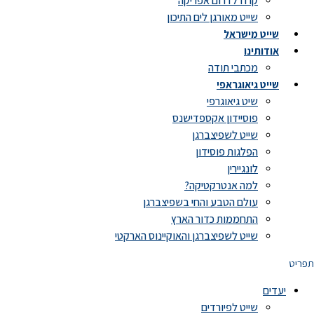
קרוז לדרום אפריקה
שייט מאורגן לים התיכון
שייט מישראל
אודותינו
מכתבי תודה
שייט גיאוגראפי
שיט גיאוגרפי
פוסיידון אקספדישנס
שייט לשפיצברגן
הפלגות פוסידון
לונגיירין
למה אנטרקטיקה?
עולם הטבע והחי בשפיצברגן
התחממות כדור הארץ
שייט לשפיצברגן והאוקיינוס הארקטי
תפריט
יעדים
שייט לפיורדים