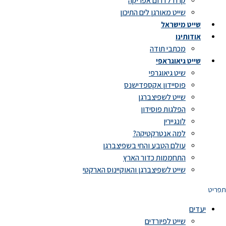
קרוז לדרום אפריקה
שייט מאורגן לים התיכון
שייט מישראל
אודותינו
מכתבי תודה
שייט גיאוגראפי
שיט גיאוגרפי
פוסיידון אקספדישנס
שייט לשפיצברגן
הפלגות פוסידון
לונגיירין
למה אנטרקטיקה?
עולם הטבע והחי בשפיצברגן
התחממות כדור הארץ
שייט לשפיצברגן והאוקיינוס הארקטי
תפריט
יעדים
שייט לפיורדים