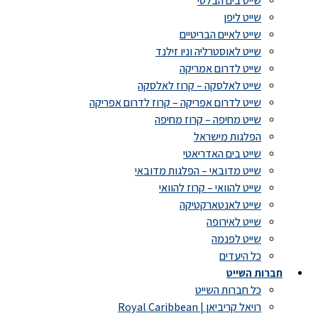
שייט בים הבלטי
שייט ליפן
שייט לאיים הבריטיים
שייט לאוסטרליה וניו זילנד
שייט לדרום אמריקה
שייט לאלסקה – קרוז לאלסקה
שייט לדרום אפריקה – קרוז לדרום אפריקה
שייט מחיפה – קרוז מחיפה
הפלגות מישראל
שייט בים האדריאטי
שייט מדובאי – הפלגות מדובאי
שייט להוואי – קרוז להוואי
שייט לאנטארקטיקה
שייט לאירופה
שייט לפנמה
כל היעדים
חברות השייט
כל חברות השייט
רויאל קריביאן | Royal Caribbean