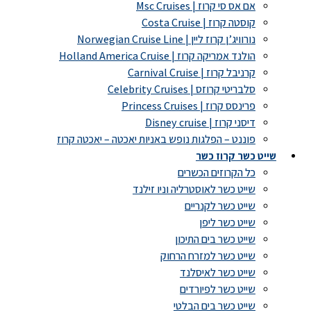
אם אס סי קרוז | Msc Cruises
קוסטה קרוז | Costa Cruise
נורוויג’ן קרוז ליין | Norwegian Cruise Line
הולנד אמריקה קרוז | Holland America Cruise
קרניבל קרוז | Carnival Cruise
סלבריטי קרוזס | Celebrity Cruises
פרינסס קרוז | Princess Cruises
דיסני קרוז | Disney cruise
פוננט – הפלגות נופש באניות יאכטה – יאכטה קרוז
שייט כשר קרוז כשר
כל הקרוזים הכשרים
שייט כשר לאוסטרליה וניו זילנד
שייט כשר לקנריים
שייט כשר ליפן
שייט כשר בים התיכון
שייט כשר למזרח הרחוק
שייט כשר לאיסלנד
שייט כשר לפיורדים
שייט כשר בים הבלטי