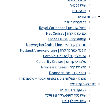
שייט לפנמה
כל היעדים
חברות השייט
כל חברות השייט
רויאל קריביאן | Royal Caribbean
אם אס סי קרוז | Msc Cruises
קוסטה קרוז | Costa Cruise
נורוויג’ן קרוז ליין | Norwegian Cruise Line
הולנד אמריקה קרוז | Holland America Cruise
קרניבל קרוז | Carnival Cruise
סלבריטי קרוזס | Celebrity Cruises
פרינסס קרוז | Princess Cruises
דיסני קרוז | Disney cruise
פוננט – הפלגות נופש באניות יאכטה – יאכטה קרוז
שייט כשר קרוז כשר
כל הקרוזים הכשרים
שייט כשר לאוסטרליה וניו זילנד
שייט כשר לקנריים