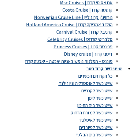
אם אס סי קרוז | Msc Cruises
קוסטה קרוז | Costa Cruise
נורוויג’ן קרוז ליין | Norwegian Cruise Line
הולנד אמריקה קרוז | Holland America Cruise
קרניבל קרוז | Carnival Cruise
סלבריטי קרוזס | Celebrity Cruises
פרינסס קרוז | Princess Cruises
דיסני קרוז | Disney cruise
פוננט – הפלגות נופש באניות יאכטה – יאכטה קרוז
שייט כשר קרוז כשר
כל הקרוזים הכשרים
שייט כשר לאוסטרליה וניו זילנד
שייט כשר לקנריים
שייט כשר ליפן
שייט כשר בים התיכון
שייט כשר למזרח הרחוק
שייט כשר לאיסלנד
שייט כשר לפיורדים
שייט כשר בים הבלטי