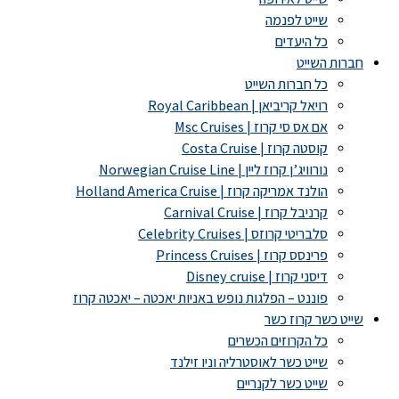
שייט לפנמה
כל היעדים
חברות השייט
כל חברות השייט
רויאל קריביאן | Royal Caribbean
אם אס סי קרוז | Msc Cruises
קוסטה קרוז | Costa Cruise
נורוויג’ן קרוז ליין | Norwegian Cruise Line
הולנד אמריקה קרוז | Holland America Cruise
קרניבל קרוז | Carnival Cruise
סלבריטי קרוזס | Celebrity Cruises
פרינסס קרוז | Princess Cruises
דיסני קרוז | Disney cruise
פוננט – הפלגות נופש באניות יאכטה – יאכטה קרוז
שייט כשר קרוז כשר
כל הקרוזים הכשרים
שייט כשר לאוסטרליה וניו זילנד
שייט כשר לקנריים