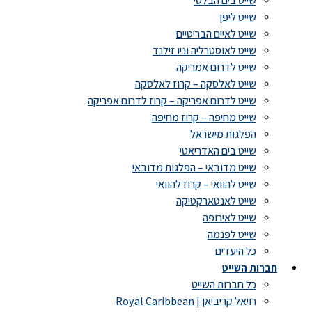
שייט בים הבלטי
שייט ליפן
שייט לאיים הבריטיים
שייט לאוסטרליה וניו זילנד
שייט לדרום אמריקה
שייט לאלסקה – קרוז לאלסקה
שייט לדרום אפריקה – קרוז לדרום אפריקה
שייט מחיפה – קרוז מחיפה
הפלגות מישראל
שייט בים האדריאטי
שייט מדובאי – הפלגות מדובאי
שייט להוואי – קרוז להוואי
שייט לאנטארקטיקה
שייט לאירופה
שייט לפנמה
כל היעדים
חברות השייט
כל חברות השייט
רויאל קריביאן | Royal Caribbean