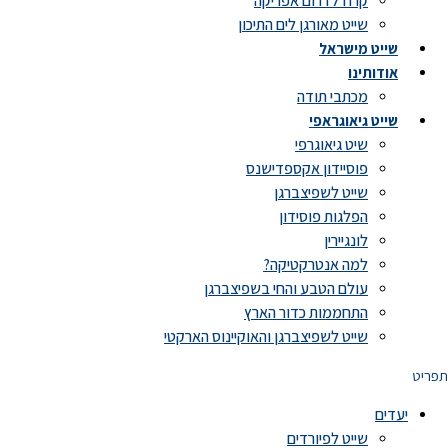
קרוז לדרום אפריקה
שייט מאורגן לים התיכון
שייט מישראל
אודותינו
מכתבי תודה
שייט גיאוגראפי
שיט גיאוגרפי
פוסיידון אקספדישנס
שייט לשפיצברגן
הפלגות פוסידון
לונגיירין
למה אנטרקטיקה?
עולם הטבע והחי בשפיצברגן
התחממות כדור הארץ
שייט לשפיצברגן והאוקיינוס הארקטי
תפריט
יעדים
שייט לפיורדים