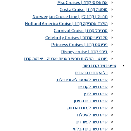
אם אס סי קרוז | Msc Cruises
קוסטה קרוז | Costa Cruise
נורוויג’ן קרוז ליין | Norwegian Cruise Line
הולנד אמריקה קרוז | Holland America Cruise
קרניבל קרוז | Carnival Cruise
סלבריטי קרוזס | Celebrity Cruises
פרינסס קרוז | Princess Cruises
דיסני קרוז | Disney cruise
פוננט – הפלגות נופש באניות יאכטה – יאכטה קרוז
שייט כשר קרוז כשר
כל הקרוזים הכשרים
שייט כשר לאוסטרליה וניו זילנד
שייט כשר לקנריים
שייט כשר ליפן
שייט כשר בים התיכון
שייט כשר למזרח הרחוק
שייט כשר לאיסלנד
שייט כשר לפיורדים
שייט כשר בים הבלטי