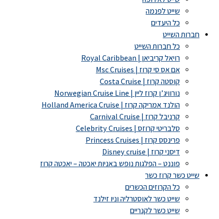
שייט לפנמה
כל היעדים
חברות השייט
כל חברות השייט
רויאל קריביאן | Royal Caribbean
אם אס סי קרוז | Msc Cruises
קוסטה קרוז | Costa Cruise
נורוויג’ן קרוז ליין | Norwegian Cruise Line
הולנד אמריקה קרוז | Holland America Cruise
קרניבל קרוז | Carnival Cruise
סלבריטי קרוזס | Celebrity Cruises
פרינסס קרוז | Princess Cruises
דיסני קרוז | Disney cruise
פוננט – הפלגות נופש באניות יאכטה – יאכטה קרוז
שייט כשר קרוז כשר
כל הקרוזים הכשרים
שייט כשר לאוסטרליה וניו זילנד
שייט כשר לקנריים