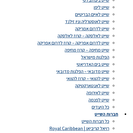
שייט בים הבלטי
שייט ליפן
שייט לאיים הבריטיים
שייט לאוסטרליה וניו זילנד
שייט לדרום אמריקה
שייט לאלסקה – קרוז לאלסקה
שייט לדרום אפריקה – קרוז לדרום אפריקה
שייט מחיפה – קרוז מחיפה
הפלגות מישראל
שייט בים האדריאטי
שייט מדובאי – הפלגות מדובאי
שייט להוואי – קרוז להוואי
שייט לאנטארקטיקה
שייט לאירופה
שייט לפנמה
כל היעדים
חברות השייט
כל חברות השייט
רויאל קריביאן | Royal Caribbean