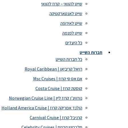
שייט להוואי – קרוז להוואי
שייט לאנטארקטיקה
שייט לאירופה
שייט לפנמה
כל היעדים
חברות השייט
כל חברות השייט
רויאל קריביאן | Royal Caribbean
אם אס סי קרוז | Msc Cruises
קוסטה קרוז | Costa Cruise
נורוויג’ן קרוז ליין | Norwegian Cruise Line
הולנד אמריקה קרוז | Holland America Cruise
קרניבל קרוז | Carnival Cruise
סלבריטי קרוזס | Celebrity Cruises